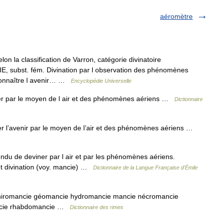
aéromètre
 la classification de Varron, catégorie divinatoire
, subst. fém. Divination par l observation des phénomènes
 connaître l avenir… …
Encyclopédie Universelle
ner par le moyen de l air et des phénomènes aériens …
Dictionnaire
er l’avenir par le moyen de l’air et des phénomènes aériens …
tendu de deviner par l air et par les phénomènes aériens.
 divination (voy. mancie) …
Dictionnaire de la Langue Française d'Émile
hiromancie géomancie hydromancie mancie nécromancie
ancie rhabdomancie …
Dictionnaire des rimes