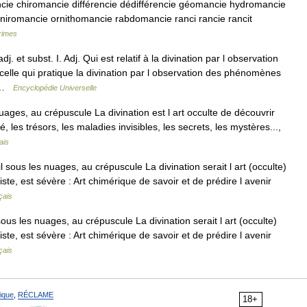
ie chiromancie différencie dédifférencie géomancie hydromancie
iromancie ornithomancie rabdomancie ranci rancie rancit
 rimes
subst. I. Adj. Qui est relatif à la divination par l observation
celle qui pratique la divination par l observation des phénomènes
… …
Encyclopédie Universelle
ages, au crépuscule La divination est l art occulte de découvrir
é, les trésors, les maladies invisibles, les secrets, les mystères...,
ais
 sous les nuages, au crépuscule La divination serait l art (occulte)
viste, est sévère : Art chimérique de savoir et de prédire l avenir
çais
ous les nuages, au crépuscule La divination serait l art (occulte)
viste, est sévère : Art chimérique de savoir et de prédire l avenir
çais
ique
,
RÉCLAME
18+