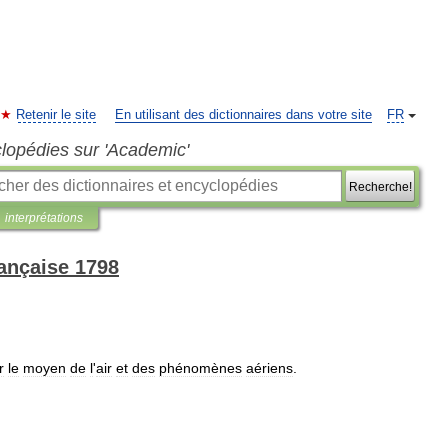
Retenir le site
En utilisant des dictionnaires dans votre site
FR
clopédies sur 'Academic'
Recherche!
interprétations
rançaise 1798
r
le
moyen
de
l
'
air
et
des
phénomènes
aériens
.