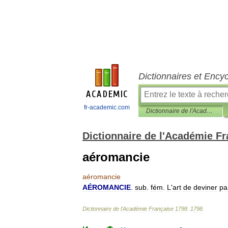
Dictionnaires et Ency
fr-academic.com
Dictionnaire de l'Académie Française 1798
Dictionnaire de l'Académie F
aéromancie
aéromancie
AÉROMANCIE
.
sub
.
fém
.
L
'
art
de
deviner
pa
Dictionnaire
de
l
'
Académie
Française
1798
.
1798
.