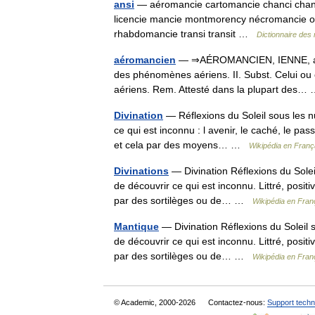
ansi
— aéromancie cartomancie chanci chanc
licencie mancie montmorency nécromancie on
rhabdomancie transi transit …
Dictionnaire des
aéromancien
— ⇒AÉROMANCIEN, IENNE, adj. et 
des phénomènes aériens. II. Subst. Celui ou 
aériens. Rem. Attesté dans la plupart des
Divination
— Réflexions du Soleil sous les nu
ce qui est inconnu : l avenir, le caché, le pass
et cela par des moyens… …
Wikipédia en Franç
Divinations
— Divination Réflexions du Soleil
de découvrir ce qui est inconnu. Littré, positi
par des sortilèges ou de… …
Wikipédia en Fran
Mantique
— Divination Réflexions du Soleil s
de découvrir ce qui est inconnu. Littré, positi
par des sortilèges ou de… …
Wikipédia en Fran
© Academic, 2000-2026
Contactez-nous:
Support techn