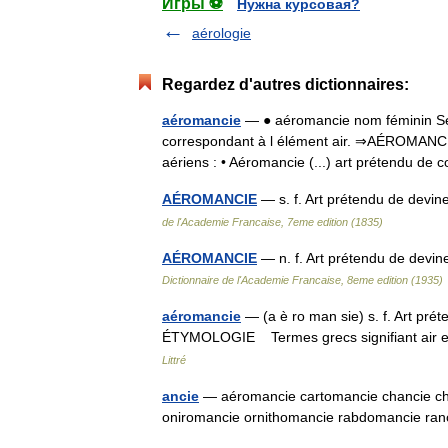
Игры ⚽
Нужна курсовая?
aérologie
Regardez d'autres dictionnaires:
aéromancie
— ● aéromancie nom féminin Selon
correspondant à l élément air. ⇒AÉROMANCIE
aériens : • Aéromancie (...) art prétendu de
AÉROMANCIE
— s. f. Art prétendu de devi
de l'Academie Francaise, 7eme edition (1835)
AÉROMANCIE
— n. f. Art prétendu de devin
Dictionnaire de l'Academie Francaise, 8eme edition (1935)
aéromancie
— (a è ro man sie) s. f. Art pré
ÉTYMOLOGIE Termes grecs signifiant air et
Littré
ancie
— aéromancie cartomancie chancie c
oniromancie ornithomancie rabdomancie r